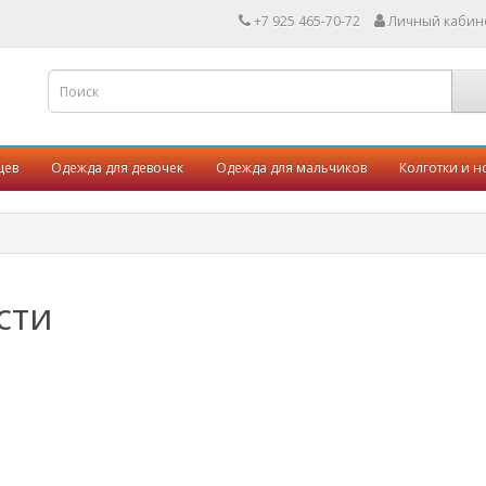
+7 925 465-70-72
Личный кабин
цев
Одежда для девочек
Одежда для мальчиков
Колготки и н
сти