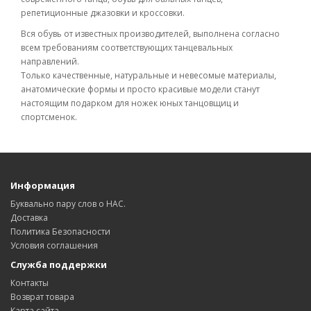
репетиционные джазовки и кроссовки.
Вся обувь от известных производителей, выполнена согласно
всем требованиям соответствующих танцевальных
направлений.
Только качественные, натуральные и невесомые материалы,
анатомические формы и просто красивые модели станут
настоящим подарком для ножек юных танцовщиц и
спортсменок.
Информация
Буквально пару слов о НАС.
Доставка
Политика Безопасности
Условия соглашения
Служба поддержки
Контакты
Возврат товара
Карта сайта