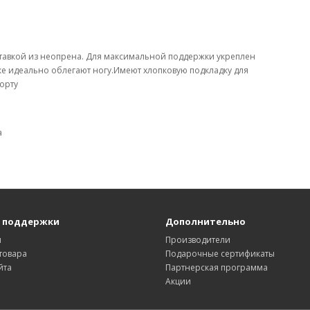
ставкой из неопрена. Для максимальной поддержки укреплен
ке идеально облегают ногу.Имеют хлопковую подкладку для
орту
а
 поддержки
Дополнительно
ы
Производители
товара
Подарочные сертификаты
йта
Партнерская программа
Акции