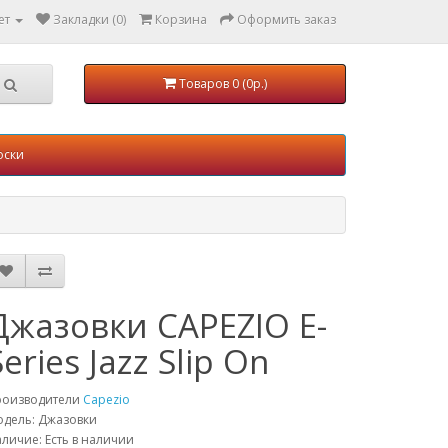
ет
Закладки (0)
Корзина
Оформить заказ
Товаров 0 (0р.)
оски
Джазовки CAPEZIO E-
Series Jazz Slip On
роизводители
Capezio
дель: Джазовки
личие: Есть в наличии