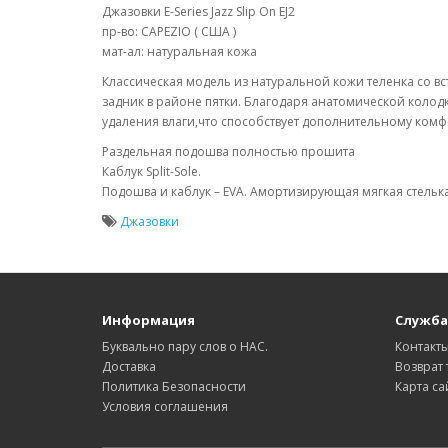
Джазовки E-Series Jazz Slip On EJ2
пр-во: CAPEZIO ( США )
мат-ал: натуральная кожа
Классическая модель из натуральной кожи теленка со в
задник в районе пятки. Благодаря анатомической колод
удаления влаги,что способствует дополнительному комф
Раздельная подошва полностью прошита
Каблук Split-Sole.
Подошва и каблук – EVA. Амортизирующая мягкая стельк
Джазовки
Информация
Служба
Буквально пару слов о НАС.
Контакт
Доставка
Возврат 
Политика Безопасности
Карта са
Условия соглашения