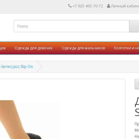
+7 925 465-70-72
Личный кабин
цев
Одежда для девочек
Одежда для мальчиков
Колготки и н
eries Jazz Slip On
П
Мо
На