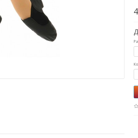
4
Д
Ра
Ко