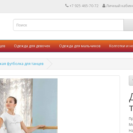
+7 925 465-70-72
Личный кабин
цев
Одежда для девочек
Одежда для мальчиков
Колготки и н
кая футболка для танцев
П
Мо
На