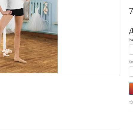
7
Д
Р
Ко